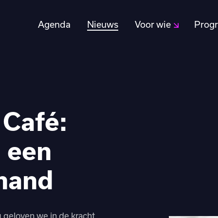
Agenda
Nieuws
Voor wie
Prog
 Café:
 een
 hand
g geloven we in de kracht