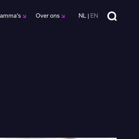
Zoeken
ramma's
Over ons
NL
EN
|