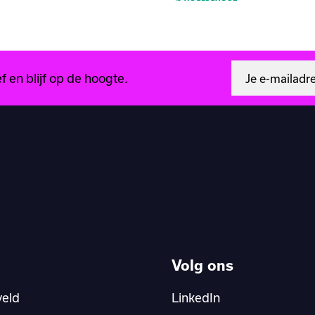
 en blijf op de hoogte.
Volg ons
veld
LinkedIn