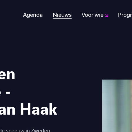
Agenda
Nieuws
Voor wie
Prog
en
 -
ian Haak
 de sneeuw in Zweden.