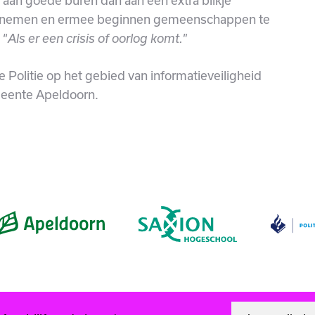
r aan goede buren dan aan een extra blikje
eenemen en ermee beginnen gemeenschappen te
 “
”
Als er een crisis of oorlog komt.
de Politie op het gebied van informatieveiligheid
meente Apeldoorn.