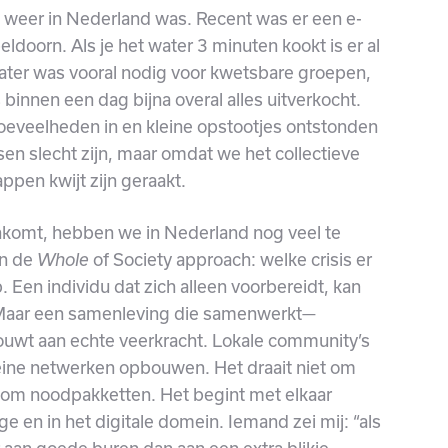
 weer in Nederland was. Recent was er een e-
peldoorn. Als je het water 3 minuten kookt is er al
ater was vooral nodig voor kwetsbare groepen,
binnen een dag bijna overal alles uitverkocht.
oeveelheden in en kleine opstootjes ontstonden
n slecht zijn, maar omdat we het collectieve
pen kwijt zijn geraakt.
nkomt, hebben we in Nederland nog veel te
an de
of Society approach: welke crisis er
Whole
 Een individu dat zich alleen voorbereidt, kan
 Maar een samenleving die samenwerkt—
uwt aan echte veerkracht. Lokale community’s
leine netwerken opbouwen. Het draait niet om
t om noodpakketten. Het begint met elkaar
ge en in het digitale domein. Iemand zei mij: “als