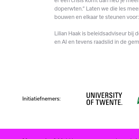
er een crisis komt dan heb je mee
doperwten.” Laten we die les m
bouwen en elkaar te steunen voor:
Lilian Haak is beleidsadviseur bij 
en AI en tevens raadslid in de ge
Initiatiefnemers: