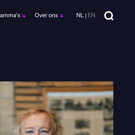
Zoeken
ramma's
Over ons
NL
EN
|