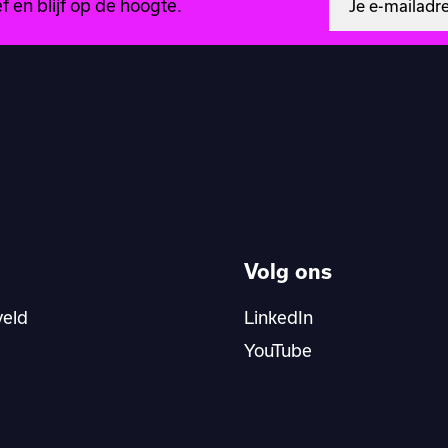
 en blijf op de hoogte.
Volg ons
veld
LinkedIn
YouTube