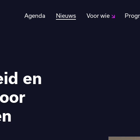
Agenda
Nieuws
Voor wie
Prog
eid en
voor
én