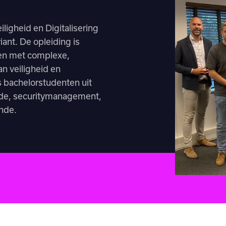
igheid en Digitalisering
riant. De opleiding is
ben met complexe,
an veiligheid en
s bachelorstudenten uit
unde, securitymanagement,
unde.