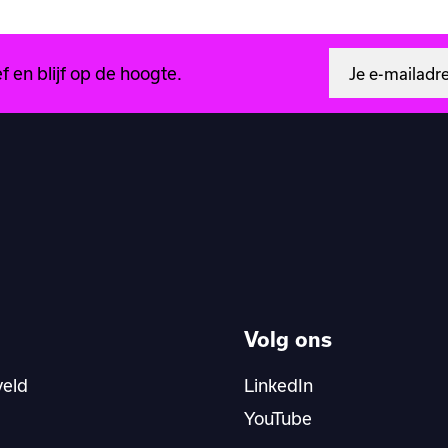
 en blijf op de hoogte.
Volg ons
veld
LinkedIn
YouTube