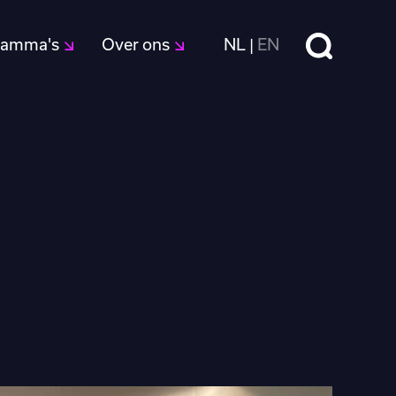
Zoeken
ramma's
Over ons
NL
EN
|