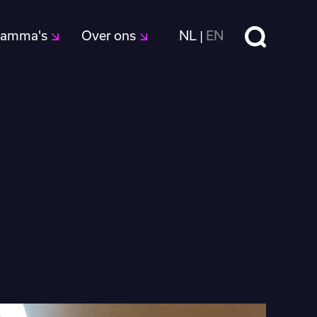
Zoeken
ramma's
Over ons
NL
EN
|