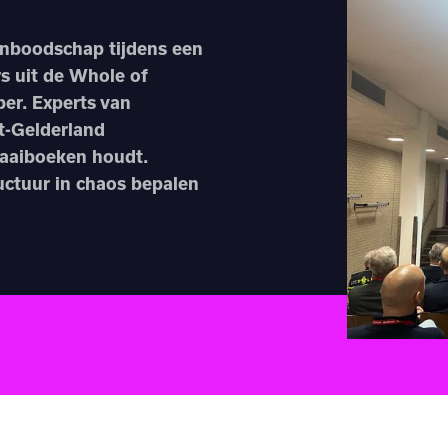
ernboodschap tijdens een
s uit de Whole of
er. Experts van
t-Gelderland
raaiboeken houdt.
ructuur in chaos bepalen