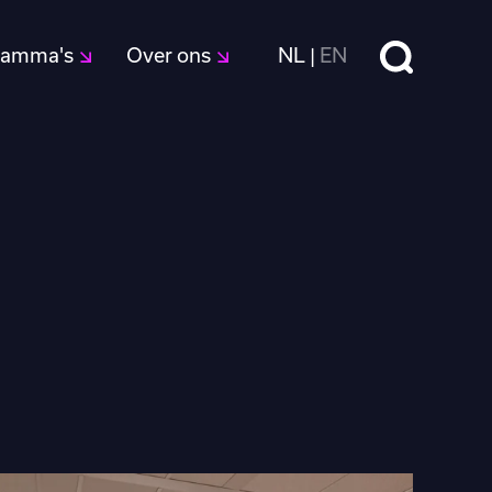
Zoeken
ramma's
Over ons
NL
EN
|